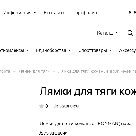
8-
Информация
Контакты
Портфолио
Каталог
рткомлексы
Единоборства
Спорттовары
Аксесс
–
–
порта
Лямки для тяги
Лямки для тяги кожаные IRONMAN( п
Лямки для тяги ко
Нет отзывов
0
Лямки для тяги кожаные IRONMAN( пара)
Все описание