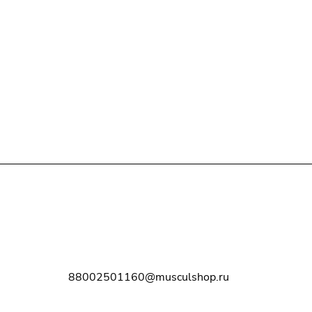
Контакты
8-800-250-11-60
88002501160@musculshop.ru
г. Рязань, Первомайский пр-т, д. 7,