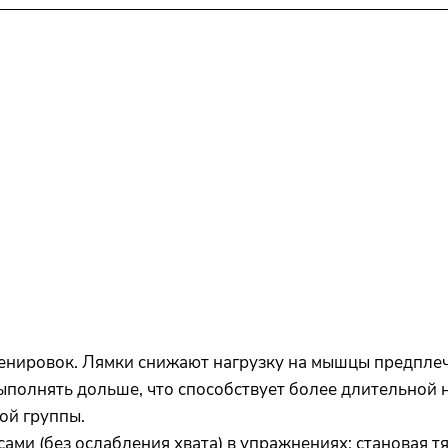
ренировок. Лямки снижают нагрузку на мышцы предплечь
ыполнять дольше, что способствует более длительной 
ой группы.
ми (без ослабления хвата) в упражнениях: становая тяга