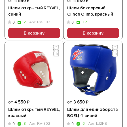
от 4 550 ₽
от 4 590 ₽
Шлем открытый REYVEL,
Шлем боксерский
синий
Clinch Olimp, красный
: 2
Арт.
RV-302
: 12
0
0
В корзину
В корзину
от 4 550 ₽
от 3 650 ₽
Шлем открытый REYVEL,
Шлем для единоборств
красный
БОЕЦ-1, синий
: 3
Арт.
RV-302
: 6
Арт.
Ш2ИВ
0
0