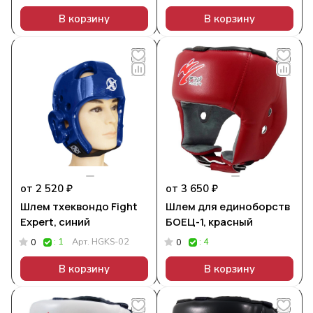
В корзину
В корзину
от 2 520 ₽
от 3 650 ₽
Шлем тхеквондо Fight
Шлем для единоборств
Expert, синий
БОЕЦ-1, красный
: 1
Арт.
HGKS-02
: 4
0
0
В корзину
В корзину