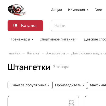
Акции
Компания
Блог
Каталог
Тренажеры
Спортивное питание
Детские спо
–
–
–
Главная
Каталог
Аксессуары
Для силовых видов с
Штангетки
3 товара
Сначала популярные
Производитель
Максимал