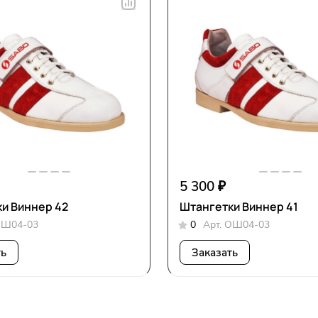
5 300 ₽
и Виннер 42
Штангетки Виннер 41
Ш04-03
0
Арт.
ОШ04-03
ть
Заказать