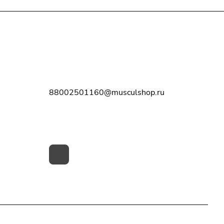
Контакты
8-800-250-11-60
88002501160@musculshop.ru
г. Рязань, Первомайский пр-т, д. 7,
офис 8, 2 этаж