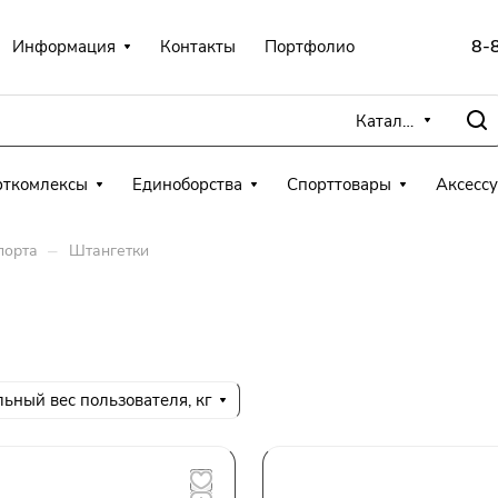
8-
Информация
Контакты
Портфолио
Каталог
рткомлексы
Единоборства
Спорттовары
Аксесс
–
порта
Штангетки
ьный вес пользователя, кг