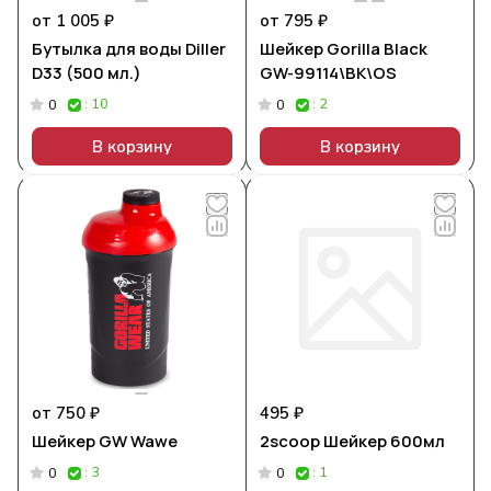
от 1 005 ₽
от 795 ₽
Бутылка для воды Diller
Шейкер Gorilla Black
D33 (500 мл.)
GW-99114\BK\OS
: 10
: 2
0
0
В корзину
В корзину
от 750 ₽
495 ₽
Шейкер GW Wawe
2scoop Шейкер 600мл
: 3
: 1
0
0