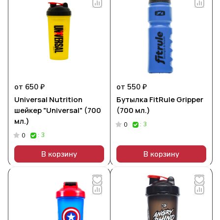
от 650 ₽
от 550 ₽
Universal Nutrition
Бутылка FitRule Gripper
шейкер "Universal" (700
(700 мл.)
мл.)
: 3
0
: 3
0
В корзину
В корзину