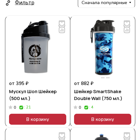
Фильтр
Сначала популярные
от 395 ₽
от 882 ₽
Мускул Шоп Шейкер
Шейкер SmartShake
(500 мл.)
Double Wall (750 мл.)
: 21
: 4
0
0
В корзину
В корзину