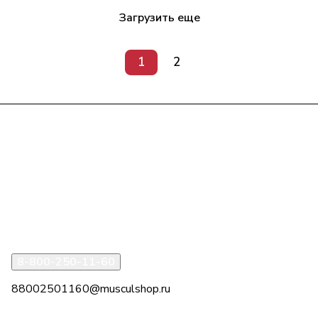
Загрузить еще
1
2
Интернет-магазин
Компания
Информация
Помощь
8-800-250-11-60
88002501160@musculshop.ru
г. Рязань, Первомайский пр-т, д. 7, офис 8, 2 этаж