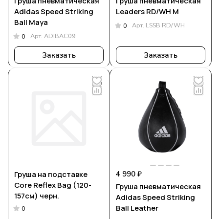
Груша пневматическая
Груша пневматическая
Adidas Speed Striking
Leaders RD/WH М
Ball Maya
Арт.
LSSB RD/WH
0
Арт.
ADIBAC09
0
Заказать
Заказать
Груша на подставке
4 990 ₽
Core Reflex Bag (120-
Груша пневматическая
157см) черн.
Adidas Speed Striking
Ball Leather
0