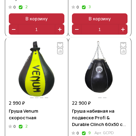
: 2
: 3
0
0
В корзину
В корзину
2 990 ₽
22 900 ₽
Груша Venum
Груша набивная на
скоростная
подвеске Profi &
Durable Clinch 60х50 см.
: 2
0
22 кг.
: 9
Арт.
GCPD
0