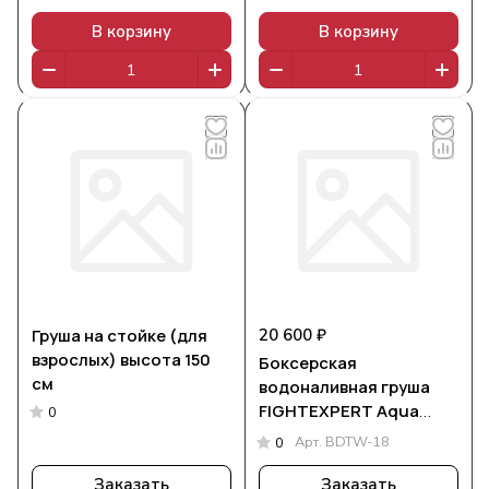
В корзину
В корзину
Груша на стойке (для
20 600 ₽
взрослых) высота 150
Боксерская
см
водоналивная груша
FIGHTEXPERT Aqua
0
Drop D-18
Арт.
BDTW-18
0
Заказать
Заказать