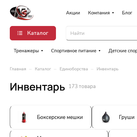
Акции
Компания
Блог
Каталог
Тренажеры
Спортивное питание
Детские спо
–
–
–
Главная
Каталог
Единоборства
Инвентарь
Инвентарь
173 товара
Боксерские мешки
Груши