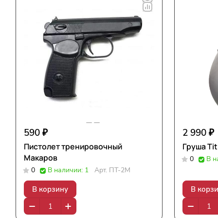
590 ₽
2 990 ₽
Пистолет тренировочный
Груша Ti
Макаров
0
В н
0
В наличии: 1
Арт.
ПТ-2М
В корзину
В корз