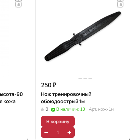
250 ₽
высота-90
Нож тренировочный
ая кожа
обоюдоострый 1м
0
В наличии: 13
Арт.
нож-1м
В корзину