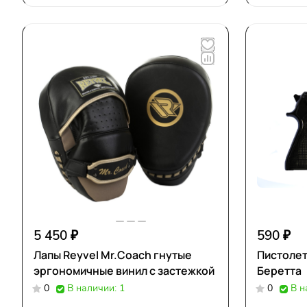
5 450 ₽
590 ₽
Лапы Reyvel Mr.Coach гнутые
Пистоле
эргономичные винил с застежкой
Беретта
0
В наличии: 1
0
В н