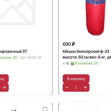
690 ₽
нировочный 3Т
Мешок боксерский ф-23
высота-50 см вес-6 кг, д
аличии: 10
Арт.
НОЖ-3Т
0
В наличии: 25
ину
В корзину