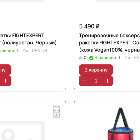
5 490 ₽
етки FIGHTEXPERT
Тренировочные боксерс
 (полиуретан, Черный)
ракетки FIGHTEXPERT Co
(кожа Vegan100%, черн
аличии: 1
Арт.
BPK-24
0
В наличии: 1
Арт.
BP
ину
В корзину