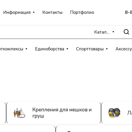
8-
Информация
Контакты
Портфолио
Каталог
рткомлексы
Единоборства
Спорттовары
Аксесс
Крепления для мешков и
Л
груш