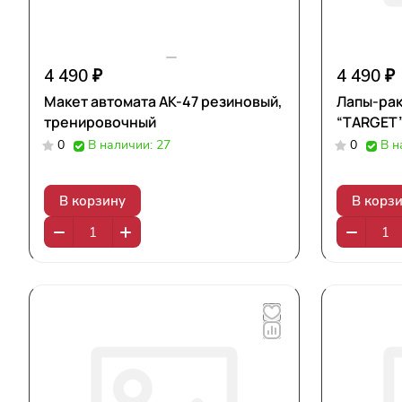
4 490 ₽
4 490 ₽
Макет автомата АК-47 резиновый,
Лапы-рак
тренировочный
“TARGET”
0
В наличии: 27
0
В н
В корзину
В корз