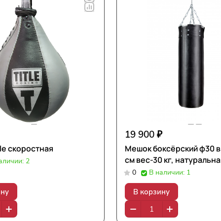
19 900 ₽
tle скоростная
Мешок боксёрский ф30 
см вес-30 кг, натуральн
аличии: 2
0
В наличии: 1
ину
В корзину