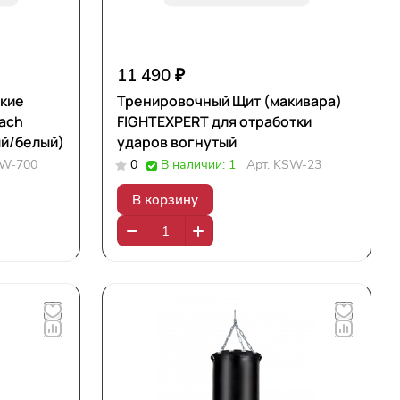
11 490 ₽
кие
Тренировочный Щит (макивара)
ach
FIGHTEXPERT для отработки
ый/белый)
ударов вогнутый
W-700
0
В наличии: 1
Арт.
KSW-23
В корзину