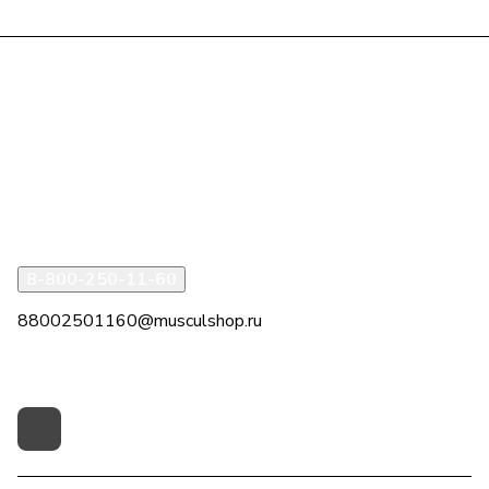
Интернет-магазин
Компания
Информация
Помощь
8-800-250-11-60
88002501160@musculshop.ru
г. Рязань, Первомайский пр-т, д. 7, офис 8, 2 этаж