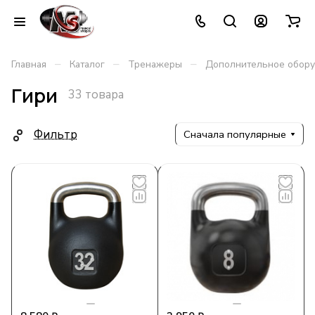
–
–
–
Главная
Каталог
Тренажеры
Дополнительное обор
Гири
33 товара
Фильтр
Сначала популярные