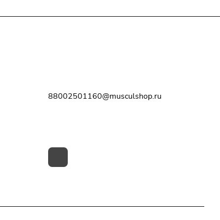
Контакты
8-800-250-11-60
88002501160@musculshop.ru
г. Рязань, Первомайский пр-т, д. 7,
офис 8, 2 этаж