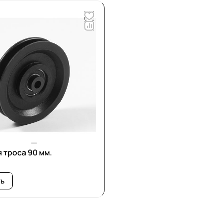
я троса 90 мм.
ть