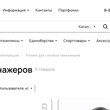
8-
Информация
Контакты
Портфолио
Каталог
рткомлексы
Единоборства
Спорттовары
Аксесс
–
плектующие
Ролики для силовых тренажеров
нажеров
6 товаров
пользователя, кг