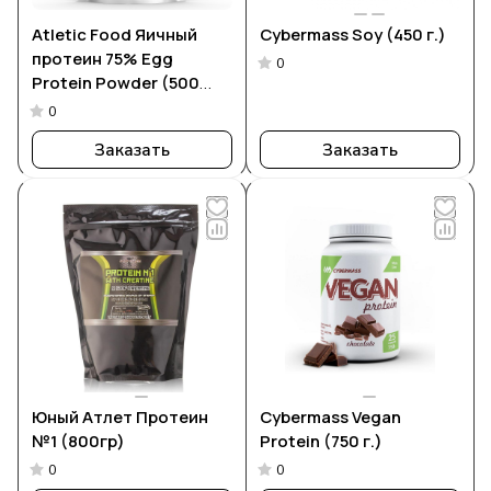
Atletic Food Яичный
Cybermass Soy (450 г.)
протеин 75% Egg
0
Protein Powder (500
грамм)
0
Заказать
Заказать
Юный Атлет Протеин
Cybermass Vegan
№1 (800гр)
Protein (750 г.)
0
0