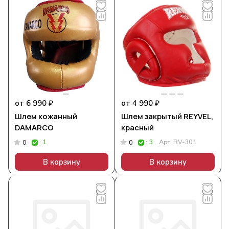
от 6 990 ₽
от 4 990 ₽
Шлем кожанный
Шлем закрытый REYVEL,
DAMARCO
красный
: 1
: 3
Арт.
RV-301
0
0
В корзину
В корзину