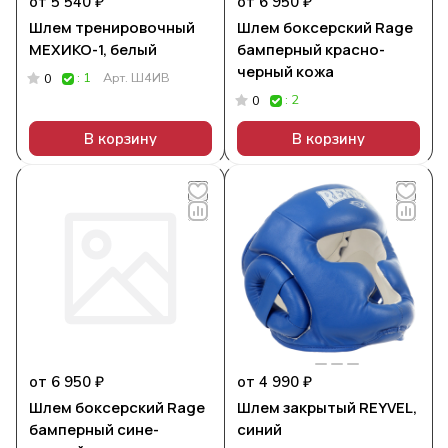
от 5 540 ₽
от 6 950 ₽
Шлем тренировочный
Шлем боксерский Rage
МЕХИКО-1, белый
бамперный красно-
черный кожа
: 1
Арт.
Ш4ИВ
0
: 2
0
В корзину
В корзину
от 6 950 ₽
от 4 990 ₽
Шлем боксерский Rage
Шлем закрытый REYVEL,
бамперный сине-
синий