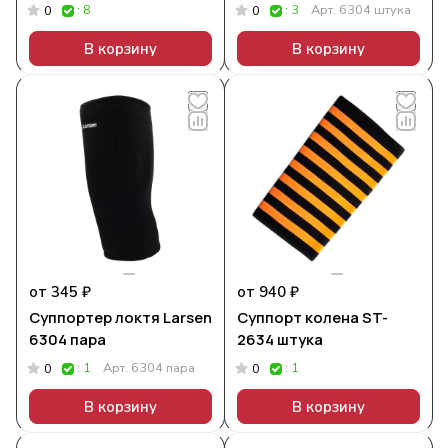
: 8
: 3
Арт.
6304 штука
0
0
В корзину
В корзину
от 345 ₽
от 940 ₽
Суппортер локтя Larsen
Суппорт колена ST-
6304 пара
2634 штука
: 1
Арт.
6304 пара
: 1
0
0
В корзину
В корзину