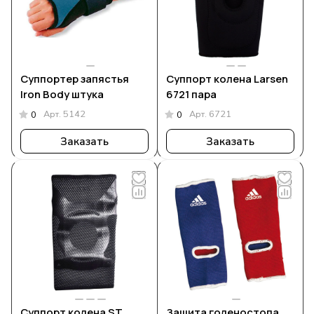
Суппортер запястья
Суппорт колена Larsen
Iron Body штука
6721 пара
Арт.
5142
Арт.
6721
0
0
Заказать
Заказать
Суппорт колена ST
Защита голеностопа