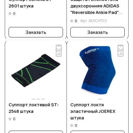
2601 штука
двухсоронняя ADIDAS
"Reversible Ankie Pad"
0
пара
Арт.
ADICHT01
0
Заказать
Заказать
Суппорт локтевой ST-
Суппорт локтя
2548 штука
эластичный JOEREX
штука
0
0