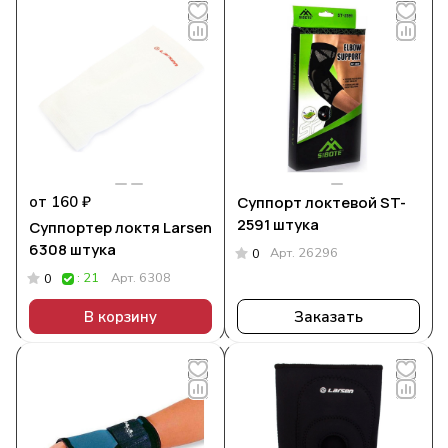
от 160 ₽
Суппорт локтевой ST-
2591 штука
Суппортер локтя Larsen
6308 штука
Арт.
26296
0
: 21
Арт.
6308
0
В корзину
Заказать