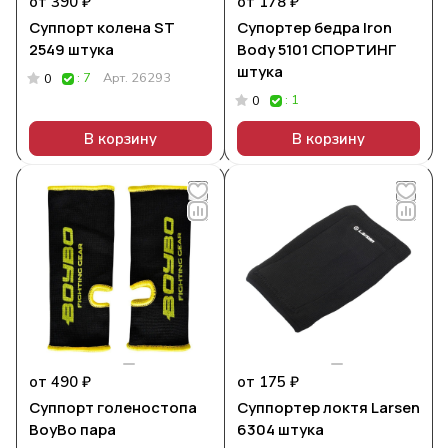
от 390 ₽
от 178 ₽
Суппорт колена ST
Супортер бедра Iron
2549 штука
Body 5101 СПОРТИНГ
штука
: 7
Арт.
26293
0
: 1
0
В корзину
В корзину
от 490 ₽
от 175 ₽
Суппорт голеностопа
Суппортер локтя Larsen
BoyBo пара
6304 штука