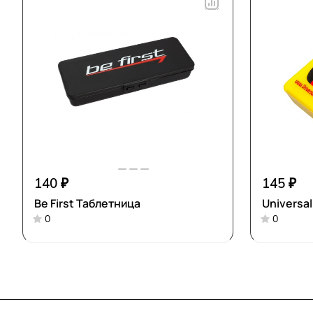
140 ₽
145 ₽
Be First Таблетница
Universal
0
0