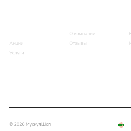
Интернет-магазин
Компания
Каталог
О компании
Акции
Отзывы
Услуги
© 2026 МускулШоп