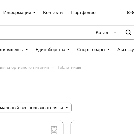
8-
Информация
Контакты
Портфолио
Каталог
рткомлексы
Единоборства
Спорттовары
Аксесс
–
для спортивного питания
Таблетницы
мальный вес пользователя, кг