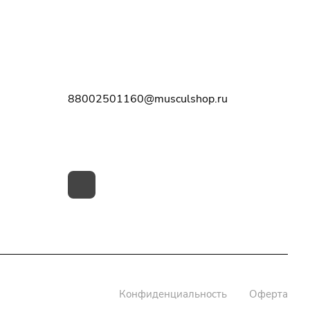
Контакты
8-800-250-11-60
88002501160@musculshop.ru
г. Рязань, Первомайский пр-т, д. 7,
офис 8, 2 этаж
Конфиденциальность
Оферта