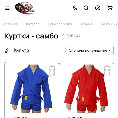
–
–
–
–
Главная
Каталог
Единоборства
Форма
Куртки - 
Куртки - самбо
4 товара
Фильтр
Сначала популярные