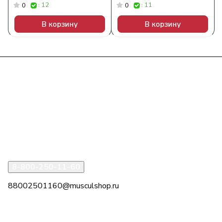
: 12
: 11
0
0
В корзину
В корзину
Интернет-магазин
Компания
Информация
Помощь
8-800-250-11-60
88002501160@musculshop.ru
г. Рязань, Первомайский пр-т, д. 7, офис 8, 2 этаж