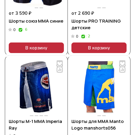
от 3 590 ₽
от 2 690 ₽
Шорты союз ММА синие
Шорты PRO TRAINING
детские
: 6
0
: 2
0
В корзину
В корзину
Шорты M-1 ММА Imperia
Шорты для MMA Manto
Ray
Logo manshorts056