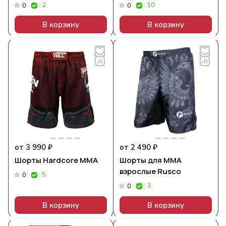
: 2
: 10
0
0
В корзину
В корзину
от 3 990 ₽
от 2 490 ₽
Шорты Hardcore MMA
Шорты для MMA
взрослые Rusco
: 5
0
: 3
0
В корзину
В корзину