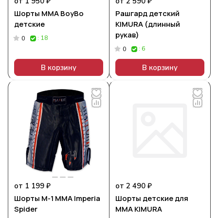
от 1 950 ₽
от 2 590 ₽
Шорты MMA BoyBo
Рашгард детский
детские
KIMURA (длинный
рукав)
: 18
0
: 6
0
В корзину
В корзину
от 1 199 ₽
от 2 490 ₽
Шорты M-1 ММА Imperia
Шорты детские для
Spider
MMA KIMURA