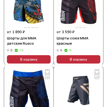
от 1 890 ₽
от 3 590 ₽
Шорты для MMA
Шорты союз ММА
детские Rusco
красные
: 11
: 6
0
0
В корзину
В корзину