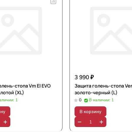
3 990 ₽
олень-стопа Vm El EVO
Защита голень-стопа V
лотой (XL)
золото-черный (L)
аличии: 1
0
В наличии: 1
ину
В корзину