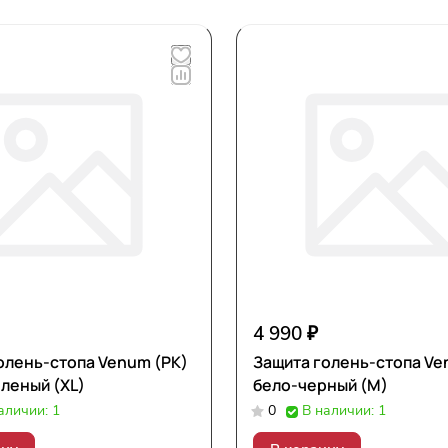
4 990 ₽
олень-стопа Venum (РК)
Защита голень-стопа Ve
леный (XL)
бело-черный (M)
аличии: 1
0
В наличии: 1