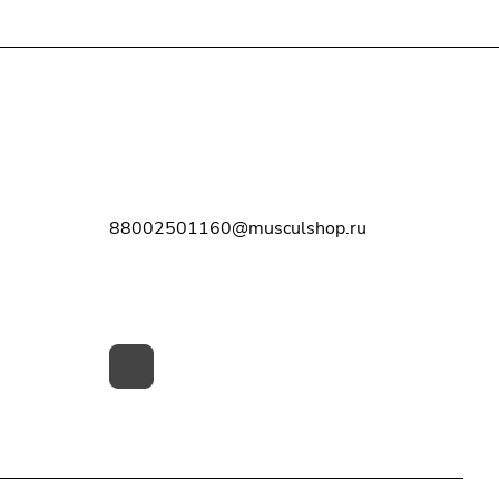
Контакты
8-800-250-11-60
88002501160@musculshop.ru
г. Рязань, Первомайский пр-т, д. 7,
офис 8, 2 этаж