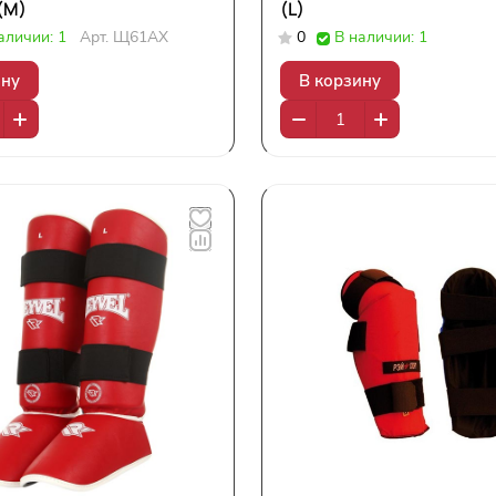
(М)
(L)
аличии: 1
Арт.
Щ61АХ
0
В наличии: 1
ину
В корзину