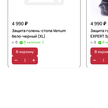
4 990 ₽
4 990 ₽
Защита голень-стопа Venum
Защита г
бело-черный (XL)
EXPERT S
0
В наличии: 1
0
В н
В корзину
В корз