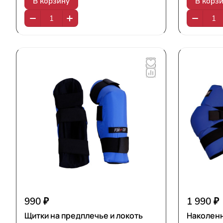
В корзину
В корз
990 ₽
1 990 ₽
Щитки на предплечье и локоть
Наколенн