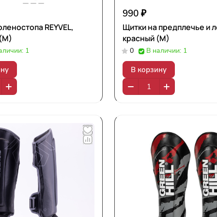
990 ₽
оленостопа REYVEL,
Щитки на предплечье и 
(M)
красный (М)
аличии: 1
0
В наличии: 1
ину
В корзину