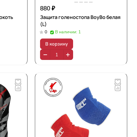
880 ₽
локоть
Защита голеностопа BoyBo белая
(L)
0
В наличии: 1
В корзину