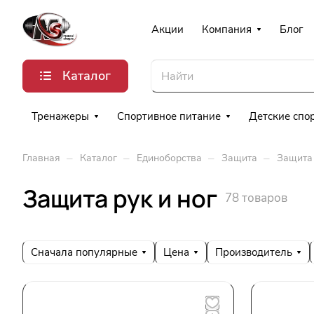
Акции
Компания
Блог
Каталог
Тренажеры
Спортивное питание
Детские спо
–
–
–
–
Главная
Каталог
Единоборства
Защита
Защита 
Защита рук и ног
78 товаров
Сначала популярные
Цена
Производитель