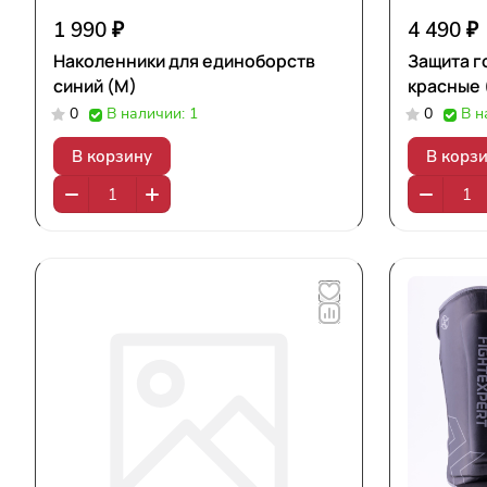
1 990 ₽
4 490 ₽
Наколенники для единоборств
Защита г
синий (М)
красные 
0
В наличии: 1
0
В н
В корзину
В корз