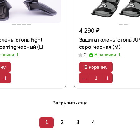
4 290 ₽
олень-стопа Fight
Защита голень-стопа J
parring черный (L)
серо-черная (М)
аличии: 1
0
В наличии: 1
ину
В корзину
Загрузить еще
1
2
3
4