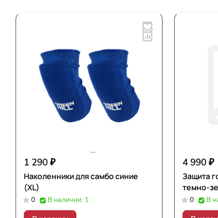
1 290 ₽
4 990 ₽
Наколенники для самбо синие
Защита г
(XL)
темно-зе
0
В наличии: 1
0
В н