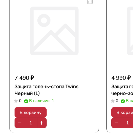
7 490 ₽
4 990 ₽
Защита голень-стопа Twins
Защита г
Черный (L)
черно-зо
0
В наличии: 1
0
В н
В корзину
В корз