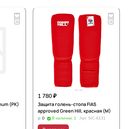
1 780 ₽
num (РК)
Защита голень-стопа FIAS
approved Green Hill, красная (M)
0
В наличии: 1
Арт.
SIC-6131