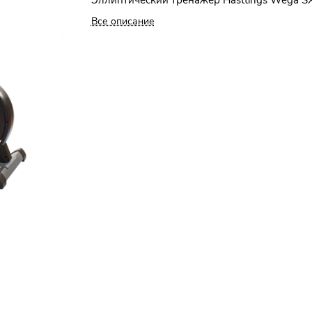
Эллиптический тренажер Hasttings Wega S
Все описание