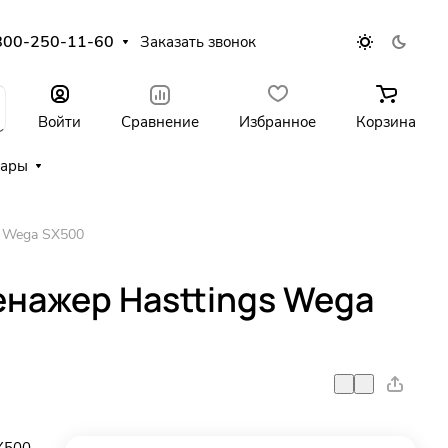
800-250-11-60
Заказать звонок
Войти
Сравнение
Избранное
Корзина
уары
s Wega SX500
енажер Hasttings Wega