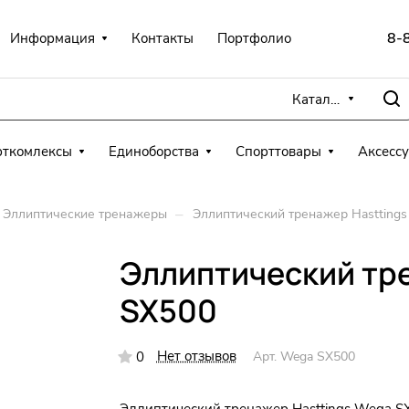
8-
Информация
Контакты
Портфолио
Каталог
рткомлексы
Единоборства
Спорттовары
Аксесс
–
Эллиптические тренажеры
Эллиптический тренажер Hastting
Эллиптический тр
SX500
Нет отзывов
0
Арт.
Wega SX500