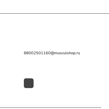
Контакты
8-800-250-11-60
88002501160@musculshop.ru
г. Рязань, Первомайский пр-т, д. 7,
офис 8, 2 этаж