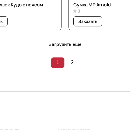
шок Кудо с поясом
Сумка MP Arnold
0
ть
Заказать
Загрузить еще
1
2
Информация
Помощь