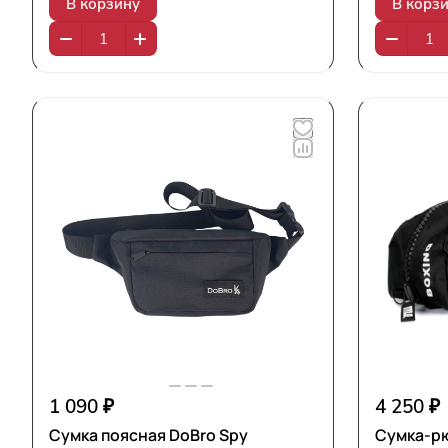
В корзину
В корз
1 090 ₽
4 250 ₽
Сумка поясная DoBro Spy
Сумка-рю