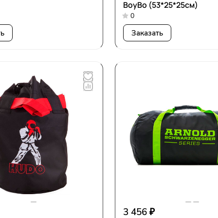
BoyBo (53*25*25см)
0
ть
Заказать
3 456 ₽