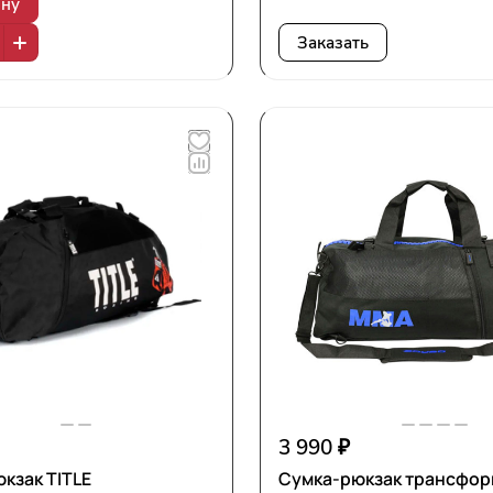
ину
Заказать
3 990 ₽
кзак TITLE
Сумка-рюкзак трансфо