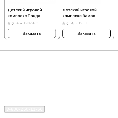
Детский игровой
Детский игровой
комплекс Панда
комплекс Замок
Арт.
Т907-RC
Арт.
Т903
0
0
Заказать
Заказать
Интернет-магазин
Компания
Информация
Помощь
8-800-250-11-60