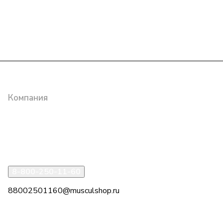
Интернет-магазин
Компания
Информация
Помощь
8-800-250-11-60
88002501160@musculshop.ru
г. Рязань, Первомайский пр-т, д. 7, офис 8, 2 этаж