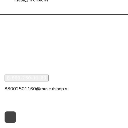
Интернет-магазин
Компания
Информация
Помощь
8-800-250-11-60
88002501160@musculshop.ru
г. Рязань, Первомайский пр-т, д. 7, офис 8, 2 этаж