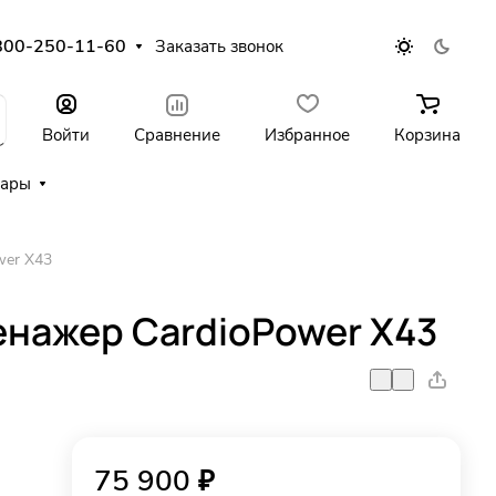
800-250-11-60
Заказать звонок
Войти
Сравнение
Избранное
Корзина
уары
wer X43
енажер CardioPower X43
75 900 ₽