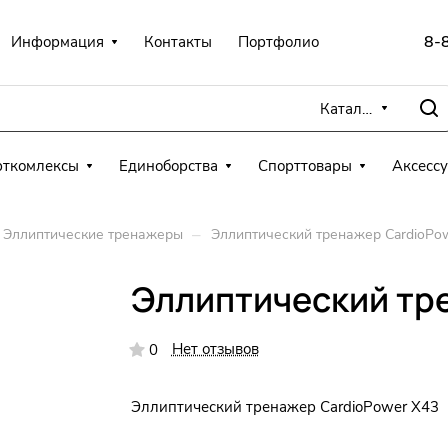
8-
Информация
Контакты
Портфолио
Каталог
рткомлексы
Единоборства
Спорттовары
Аксесс
–
Эллиптические тренажеры
Эллиптический тренажер CardioPo
Эллиптический тр
Нет отзывов
0
Эллиптический тренажер CardioPower X43