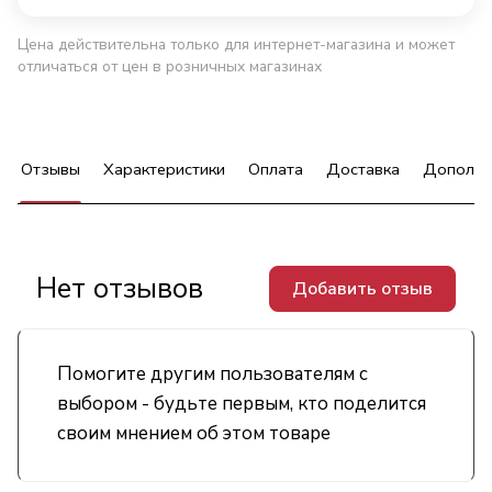
Цена действительна только для интернет-магазина и может
отличаться от цен в розничных магазинах
Отзывы
Характеристики
Оплата
Доставка
Дополни
Нет отзывов
Добавить отзыв
Помогите другим пользователям с
выбором - будьте первым, кто поделится
своим мнением об этом товаре