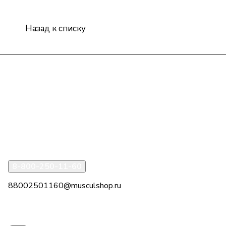
Назад к списку
Интернет-магазин
Компания
Информация
Помощь
8-800-250-11-60
88002501160@musculshop.ru
г. Рязань, Первомайский пр-т, д. 7, офис 8, 2 этаж