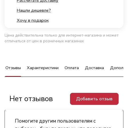
Рассчитать доставку
Нашли дешевле?
Хочу в подарок
Цена действительна только для интернет-магазина и может
отличаться от цен в розничных магазинах
Отзывы
Характеристики
Оплата
Доставка
Дополни
Нет отзывов
Добавить отзыв
Помогите другим пользователям с