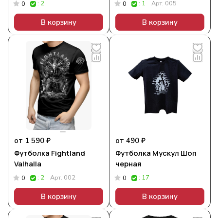
: 2
: 1
Арт.
005
0
0
В корзину
В корзину
от 1 590 ₽
от 490 ₽
Футболка Fightland
Футболка Мускул Шоп
Valhalla
черная
: 2
Арт.
002
: 17
0
0
В корзину
В корзину