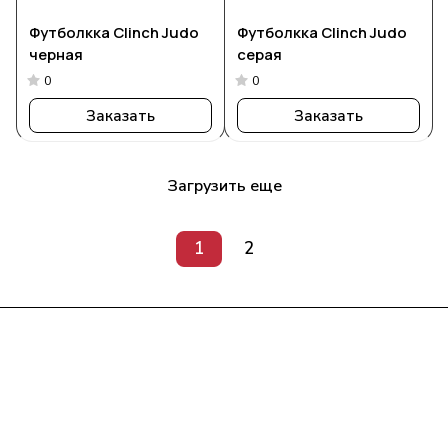
Футболкка Clinch Judo
Футболкка Clinch Judo
черная
серая
0
0
Заказать
Заказать
Загрузить еще
1
2
Интернет-магазин
Компания
Информация