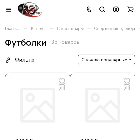
–
–
–
Главная
Каталог
Спорттовары
Спортивная одежда
Футболки
35 товаров
Фильтр
Сначала популярные