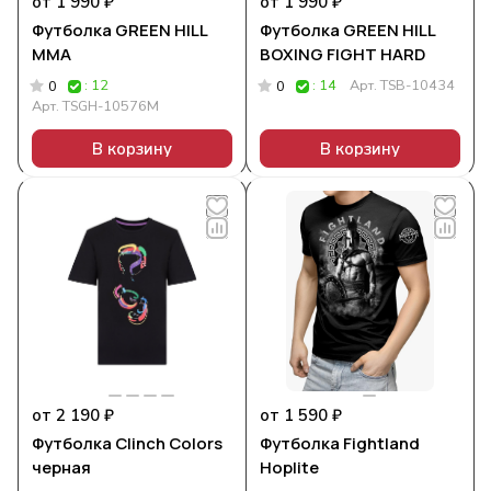
от 1 990 ₽
от 1 990 ₽
Футболка GREEN HILL
Футболка GREEN HILL
ММА
BOXING FIGHT HARD
: 12
: 14
Арт.
TSB-10434
0
0
Арт.
TSGH-10576M
В корзину
В корзину
от 2 190 ₽
от 1 590 ₽
Футболка Clinch Colors
Футболка Fightland
черная
Hoplite