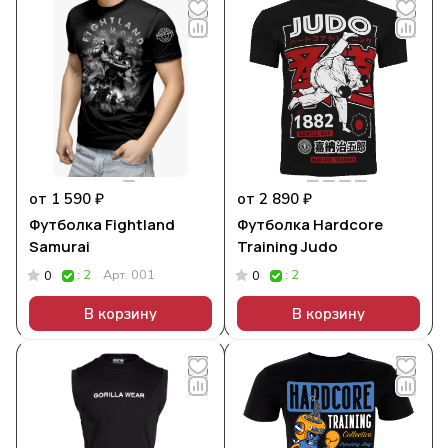
от 1 590 ₽
от 2 890 ₽
Футболка Fightland
Футболка Hardcore
Samurai
Training Judo
: 2
Арт.
001
: 2
0
0
В корзину
В корзину